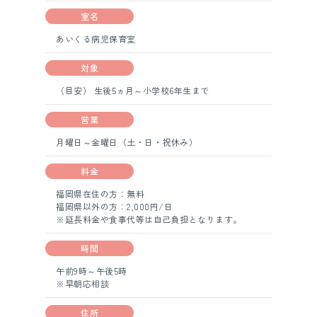
室名
あいくる病児保育室
対象
（目安） 生後5ヵ月～小学校6年生まで
営業
月曜日～金曜日（土・日・祝休み）
料金
福岡県在住の方：無料
福岡県以外の方：2,000円/日
※延長料金や食事代等は自己負担となります。
時間
午前9時～午後5時
※早朝応相談
住所